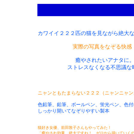
カワイイ２２２匹の猫を見ながら絶大
実際の写真をなぞる快感
癒やされたいアナタに
ストレスなくなる不思議な
ニャンともたまらない２２２（ニャンニャン
色鉛筆、鉛筆、ボールペン、蛍光ペン、色付
しっかり開いてなぞりやすい製本
猫好き女優、前田敦子さんもやってみた！
「癒やされ効果、絶大ですね！ ゼロから描いていく