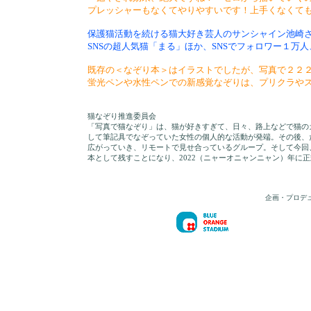
プレッシャーもなくてやりやすいです！上手くなくて
保護猫活動を続ける猫大好き芸人のサンシャイン池崎
SNSの超人気猫「まる」ほか、SNSでフォロワー１
既存の＜なぞり本＞はイラストでしたが、写真で２２
蛍光ペンや水性ペンでの新感覚なぞりは、プリクラや
猫なぞり推進委員会
「写真で猫なぞり」は、猫が好きすぎて、日々、路上などで猫の
して筆記具でなぞっていた女性の個人的な活動が発端。その後、
広がっていき、リモートで見せ合っているグループ。そして今回
本として残すことになり、2022（ニャーオニャンニャン）年に
企画・プロデ