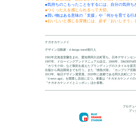
●気持ちのこもったことをするには、自分の気持ち
●つくった人を感じられるって大切。
●買い物はある意味の「支援」や「何かを育てる行
●おいしいと感じる背後には、必ず「おいしそう」
----------------------------------------------------------------------------------------------------
ナガオカケンメイ
デザイン活動家・d design travel発行人
1965年北海道室蘭生まれ、愛知県阿久比町育ち。日本デザインセ
1997年、ドローイングアンドマニュアル設立。2000年、D&DEPARTME
「カリモク60」など復刻を超えたブランディングのスタイルを提
出版から商品開発までを行う。また「情熱大陸」「カンブリア宮殿
2013年、毎日デザイン賞受賞。2020年に故郷である阿久比町に
「d news agui」を開業し店頭に立つ。著書は『ナガオカケン
『ナガオカケンメイとニッポン』ほか多数。
----------------------------------------------------------------------------------------------------
プロデュ
ブッ