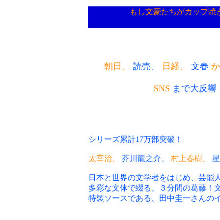
もし文豪たちがカップ焼
朝日、
読売、
日経、
文春
SNS
まで大反響
シリーズ累計17万部突破！
太宰治、
芥川龍之介、
村上春樹、
日本と世界の文学者をはじめ、芸能人
多彩な文体で綴る、３分間の葛藤！
特製ソースである、田中圭一さんの