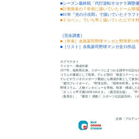
■シーズン最終戦「代打逆転サヨナラ満塁優勝
■計画発表の７年前に描いていたドーム球
■81年『光の小次郎』で描いていたドラフ
■ドカベン』でいち早く描いていたビデオ
［完全調査］
■［年表］水島新司野球マンガと野球界53年の足
■［リスト］水島新司野球マンガ全33作品
オグマナオト
ライター・構成作家
1977年、福島県出身。スポーツにまつわる雑学や伝説を
コラムや書籍として執筆。テレビ朝日「報道ステーショ
テレビやラジオのスポーツ番組にも構成作家として参加
『週刊プレイボーイ』『野球太郎』『昭和40年男』を中
野球コラム、人物インタビューを寄稿。執筆・構成した
『ざっくり甲子園100年100ネタ』（廣済堂出版）、『
（集英社）、『爆笑！ 感動！ スポーツ伝説超百科』（
企画・プロデュ