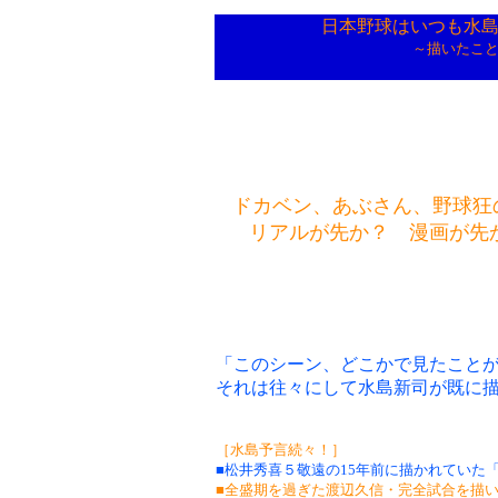
日本野球はいつも水
～描いたこ
ドカベン、あぶさん、野球狂
リアルが先か？ 漫画が先か
「このシーン、どこかで見たこと
それは往々にして水島新司が既に
［水島予言続々！］
■松井秀喜５敬遠の15年前に描かれていた
■全盛期を過ぎた渡辺久信・完全試合を描