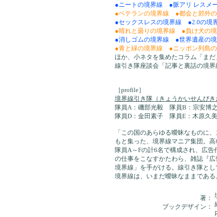
●ニートの境界線 ●脈アリ レスメ
●ベテランの境界線 ●都会と郊外
●セックスレスの境界線 ●2.0の
●晴れと曇りの境界線 ●負け犬の
●消しゴムの境界線 ●世界遺産の
●青と緑の境界線 ●ニッポン列島
ほか、小ネタを集めたコラム「まだ
線引き隊座談会「記事と裏話の境界
［profile］
境界線引き隊（きょうかいせんびき
隊員A：磯部光毅 隊員B：宗安博
隊員D：金田素子 隊員E：木原久
「この国のあらゆる曖昧なものに、
もと集った、境界線マニア集団。高
隊員A～Fの計6名で構成され、広
の仕事をこなすかたわら、雑誌『広
境界線」を手がける。線引き隊とし
境界線は、いまだ曖昧なままである
著：
ブックデザイン：