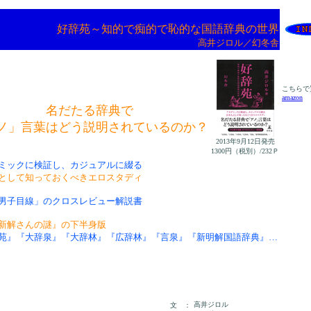
好辞苑～知的で痴的で恥的な国語辞典の世界
高井ジロル／幻冬舎
こちらで
amazon
名だたる辞典で
ノ」言葉はどう説明されているのか？
2013年9月12日発売
1300円（税別）/232Ｐ
ミックに検証し、カジュアルに綴る
として知っておくべきエロスタディ
男子目線」のクロスレビュー解説書
新解さんの謎』の下半身版
苑』『大辞泉』『大辞林』『広辞林』『言泉』『新明解国語辞典』…
高井ジロル
文 ：