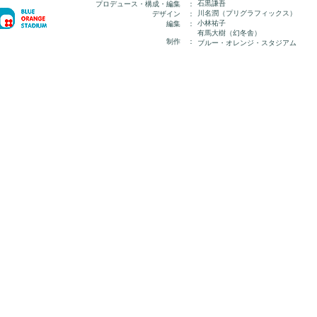
石黒謙吾
プロデュース・構成・編集 ：
川名潤（プリグラフィックス）
デザイン ：
小林祐子
編集 ：
有馬大樹（幻冬舎）
制作 ：
ブルー・オレンジ・スタジアム