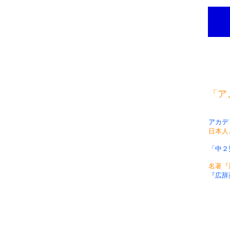
「ア
アカデ
日本人
「中２
名著『
『広辞