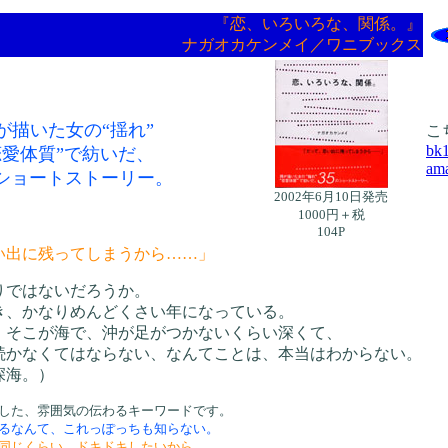
『恋、いろいろな、関係。』
ナガオカケンメイ／ワニブックス
が描いた女の“揺れ”
こ
bk
恋愛体質”で紡いだ、
am
のショートストーリー。
2002年6月10日発売
1000円＋税
104P
い出に残ってしまうから……」
りではないだろうか。
き、かなりめんどくさい年になっている。
、そこが海で、沖が足がつかないくらい深くて、
続かなくてはならない、なんてことは、本当はわからない。
深海。）
した、雰囲気の伝わるキーワードです。
るなんて、これっぽっちも知らない。
同じくらい、ドキドキしたいから。