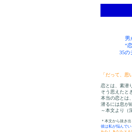
男
“
35
「だって、思
恋とは、素潜
そう思えたと
本当の恋とは
潜るには息が
～本文より（
＊本文から抜き出
彼は私が悩んでい
わたしあなたとも