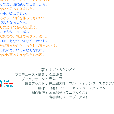
って思い出に残ってしまうから。
ないと思ってきました。
不幸、彼はずるい。
るから、彼氏を作ってもいい？
でスキなあなたへ。
りのようなものだと思う。
。でもね、って感じ。
だめなの。電話でもダメ。恋は。
のは、あなたではなく、わたし。
たが言ったから、わたしも言っただけ。
ったのね。いろんなあなたに。
ない映画のような私たちの恋。
ナガオカケンメイ
著：
石黒謙吾
プロデュース・編集：
守先 正
ブックデザイン：
井上健太郎（ブルー・オレンジ・スタジア
編集アシスト：
（有）ブルー・オレンジ・スタジアム
制作：
沼尻昌子（ワニブックス）
制作進行：
青柳有紀（ワニブックス）