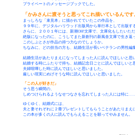
プライベートのメッセージブックでした。
「かみさんに渡そうと思ってこれ描いているんです
まっしろな「束見本」に描かれてていたこの作品を、
９９年に、デジタルハリウッド出版局から単行本として出版す
さらに、２００１年には、新潮OH!文庫で、文庫化もしたいた
絶版になったのに、こうしてまた新創刊の新風舎文庫で生き返
このしぶとさが作品の持つ力なのでしょうか。
ちなみに、どの担当の方も、結婚生活が長いベテランの男性編
結婚生活があたりまえになってしまった人に読んでほしいと思
結婚する時にふたりで持ち、結婚記念日ごとに読んでほしいと
夫婦喧嘩した時に読んでほしいと思いました。
厳しい現実にめげそうな時に読んでほしいと思いました。
「この人が好きだ」
そう思う瞬間の、
しめつけられるようなせつなさを忘れてしまった人には特に…
ゆくゆく、結婚式には、
夫と妻それぞれに２冊プレゼントしてもらうことがあたりまえ
この本が多くの人に読んでもらえることを願ってやみません。