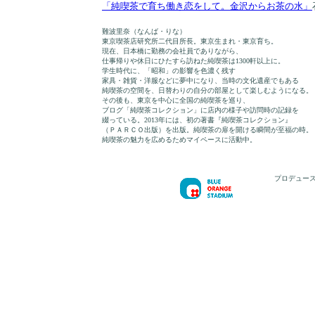
「純喫茶で育ち働き恋をして。金沢からお茶の水」
難波里奈（なんば・りな）
東京喫茶店研究所二代目所長。東京生まれ・東京育ち。
現在、日本橋に勤務の会社員でありながら、
仕事帰りや休日にひたすら訪ねた純喫茶は1300軒以上に。
学生時代に、「昭和」の影響を色濃く残す
家具・雑貨・洋服などに夢中になり、当時の文化遺産でもある
純喫茶の空間を、日替わりの自分の部屋として楽しむようになる。
その後も、東京を中心に全国の純喫茶を巡り、
ブログ「純喫茶コレクション」に店内の様子や訪問時の記録を
綴っている。2013年には、初の著書『純喫茶コレクション』
（ＰＡＲＣＯ出版）を出版。純喫茶の扉を開ける瞬間が至福の時。
純喫茶の魅力を広めるためマイペースに活動中。
プロデュー