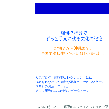
珈琲３杯分で
ずっと手元に残る文化の記憶
北海道から沖縄まで、
全国で訪ね歩いたお店は1300軒以上。
人気ブログ「純喫茶コレクション」には
収めきれなかった素敵な写真と、やさしい文章。
６６軒のお店、コラム、
そして圧巻の1002軒分のデータページ！
この本のうしろに、解説的エッセイとして４Ｐで記