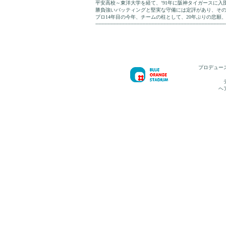
平安高校～東洋大学を経て、’91年に阪神タイガースに入団
勝負強いバッティングと堅実な守備には定評があり、そ
プロ14年目の今年、チームの柱として、20年ぶりの悲願
--------------------------------------------------------------------------------------
プロデュー
ヘ