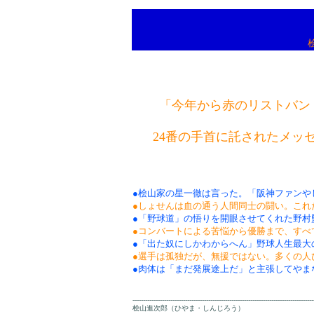
「今年から赤のリストバン
24番の手首に託されたメッ
●桧山家の星一徹は言った。「阪神ファンや
●しょせんは血の通う人間同士の闘い。これ
●「野球道」の悟りを開眼させてくれた野村
●コンバートによる苦悩から優勝まで、すべ
●「出た奴にしかわからへん」野球人生最大
●選手は孤独だが、無援ではない。多くの人
●肉体は「まだ発展途上だ」と主張してやま
--------------------------------------------------------------------------------------
桧山進次郎（ひやま・しんじろう）