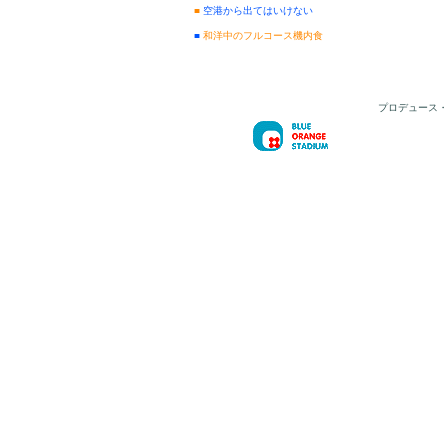
■
空港から出てはいけない
■
和洋中のフルコース機内食
プロデュース・