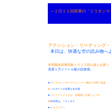
～１日１１回搭乗の「ミリオンマ
アテンション・リーディング・
本日は、快適な空の読み物へ
年間最多搭乗回数１０２２回の達人が誘う
高度１万メートル級の読後感。
■
ダイヤモンドサービスメンバー 最短９日間で達成
■
パスポートが必要な名古屋
■
プレミアムクラスは、普通席とは違うんです
■
特等席は、７Ｅと８Ｅ
■
オカマイラー