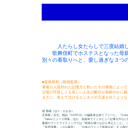
人たらし女たらしで三度結婚
歌舞伎町でホステスとなった母
別々の看取りへと、愛し過ぎな３つ
■是枝裕和（映画監督）
著者の人並外れた記憶力と乾いたその筆致によって
父母の可笑しくも哀しい人生の断片が色鮮やかに蘇
まさに、笑えて泣けるエンタメの王道を往くような
堀 香織（ほり・かおる）
文筆家／店主。雑誌『SWITCH』の編集者を経てフリーに。『Forbes 
「Yahoo!ニュース特集」ほか、各媒体でインタビュー記事を中心
書籍のブックライティングでは『映画を撮りながら考えたこと』（
『妄想浪費』（小山薫堂）、『日本のワインで奇跡を起こす 山梨