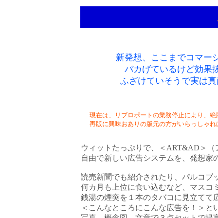
新発想、ここまでコマー
バカげているけど効果
ふざけていそうで実は真
現在は、リブロポートの業務停止により、絶
再版に興味おありの版元の方がいらっしゃれ
ウィットたっぷりで、＜ART&AD＞
自由で新しい広告システムを、発想家
読売新聞でも紹介されたり、パルコブ
何カ月も上位に食い込むなど、マスコ
銭湯の煙突を１本のタバコに見立てて
＜こんなところにこんな広告を！＞とい
写真、概念図、文章で３点セットで提