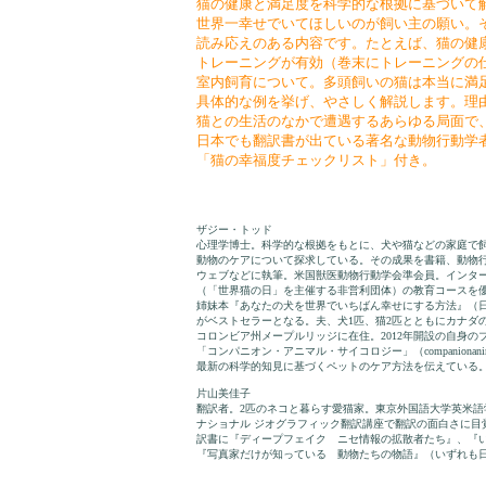
猫の健康と満足度を科学的な根拠に基づいて
世界一幸せでいてほしいのが飼い主の願い。
読み応えのある内容です。たとえば、猫の健
トレーニングが有効（巻末にトレーニングの
室内飼育について。多頭飼いの猫は本当に満
具体的な例を挙げ、やさしく解説します。理
猫との生活のなかで遭遇するあらゆる局面で
日本でも翻訳書が出ている著名な動物行動学
「猫の幸福度チェックリスト」付き。
ザジー・トッド
心理学博士。科学的な根拠をもとに、犬や猫などの家庭で
動物のケアについて探求している。その成果を書籍、動物
ウェブなどに執筆。米国獣医動物行動学会準会員。インタ
（「世界猫の日」を主催する非営利団体）の教育コースを
姉妹本『あなたの犬を世界でいちばん幸せにする方法』（日
がベストセラーとなる。夫、犬1匹、猫2匹とともにカナダ
コロンビア州メープルリッジに在住。2012年開設の自身の
「コンパニオン・アニマル・サイコロジー」（companionanimalp
最新の科学的知見に基づくペットのケア方法を伝えている
片山美佳子
翻訳者。2匹のネコと暮らす愛猫家。東京外国語大学英米語
ナショナル ジオグラフィック翻訳講座で翻訳の面白さに目
訳書に『ディープフェイク ニセ情報の拡散者たち』、『い
『写真家だけが知っている 動物たちの物語』（いずれも