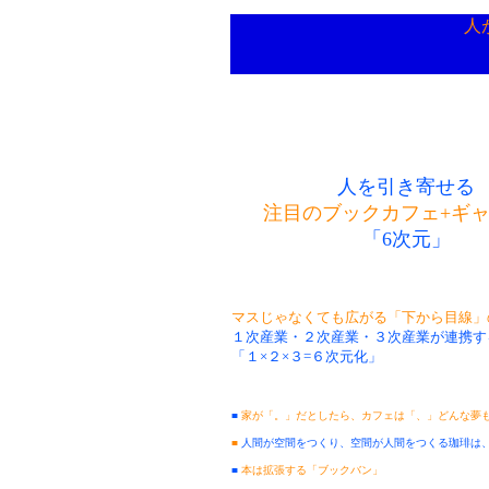
人
人を引き寄せる
注目のブックカフェ+ギ
「6次元」
マスじゃなくても広がる「下から目線」
１次産業・２次産業・３次産業が連携す
「１×２×３=６次元化」
■
家が「。」だとしたら、カフェは「、」どんな夢
■
人間が空間をつくり、空間が人間をつくる珈琲は
■
本は拡張する「ブックバン」