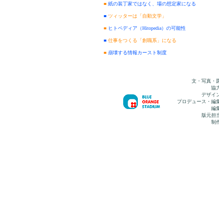
■
紙の装丁家ではなく、場の想定家になる
■
ツィッターは「自動文学」
■
ヒトペディア（Hitopedia）の可能性
■
仕事をつくる「創職系」になる
■
崩壊する情報カースト制度
文・写真・
協
デザイ
プロデュース・編
編
版元担
制