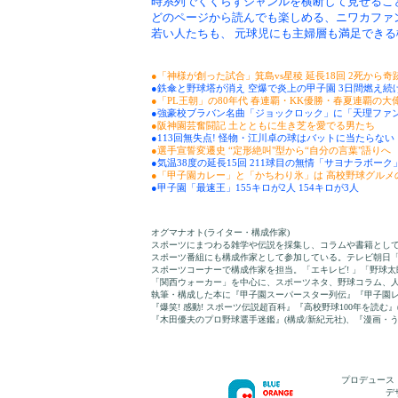
時系列でくくらずジャンルを横断して見せるこ
どのページから読んでも楽しめる、ニワカファ
若い人たちも、 元球児にも主婦層も満足できる
●「神様が創った試合」箕島vs星稜 延長18回 2死から奇
●鉄傘と野球塔が消え 空爆で炎上の甲子園 3日間燃え続
●「PL王朝」の80年代 春連覇・KK優勝・春夏連覇の大
●強豪校ブラバン名曲「ジョックロック」に「天理ファ
●阪神園芸奮闘記 土とともに生き芝を愛でる男たち
●113回無失点! 怪物・江川卓の球はバットに当たらない
●選手宣誓変遷史 “定形絶叫"型から“自分の言葉"語りへ
●気温38度の延長15回 211球目の無情「サヨナラボーク
●「甲子園カレー」と「かちわり氷」は 高校野球グルメ
●甲子園「最速王」155キロが2人 154キロが3人
オグマナオト(ライター・構成作家)
スポーツにまつわる雑学や伝説を採集し、コラムや書籍とし
スポーツ番組にも構成作家として参加している。テレビ朝日
スポーツコーナーで構成作家を担当。「エキレビ! 」「野球
「関西ウォーカー」を中心に、スポーツネタ、野球コラム、
執筆・構成した本に『甲子園スーパースター列伝』『甲子園レ
『爆笑! 感動! スポーツ伝説超百科』『高校野球100年を読む』(
『木田優夫のプロ野球選手迷鑑』(構成/新紀元社)、『漫画・うん
プロデュース
デ