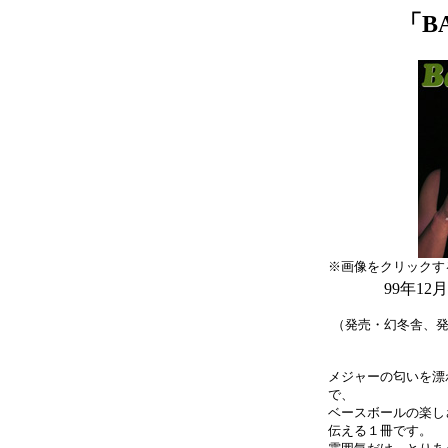
「B
※画像をクリックす
99年12
（発売・幻冬舎、発
メジャーの匂いを漂
で、
ベースボールの楽し
伝える１冊です。